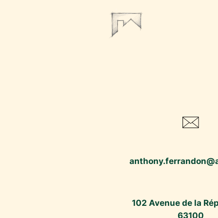
Aller
au
contenu
anthony.ferrandon@a
102 Avenue de la Ré
63100