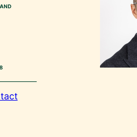
RAND
8
tact