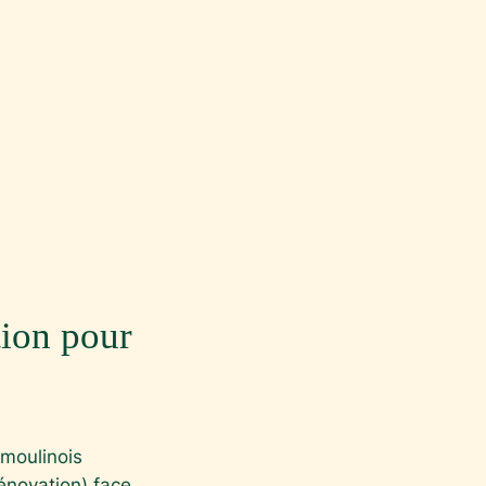
tion pour
moulinois
rénovation) face