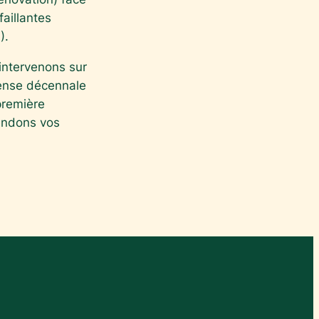
aillantes
).
intervenons sur
fense décennale
 première
endons vos