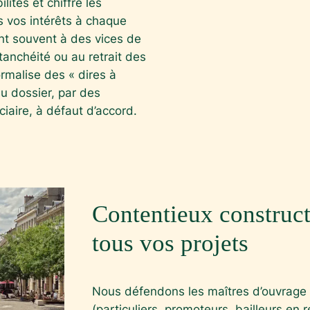
lités et chiffre les
s vos intérêts à chaque
nt souvent à des vices de
tanchéité ou au retrait des
ormalise des « dires à
du dossier, par des
iaire, à défaut d’accord.
Contentieux construc
tous vos projets
Nous défendons les maîtres d’ouvrage 
(particuliers, promoteurs, bailleurs en 